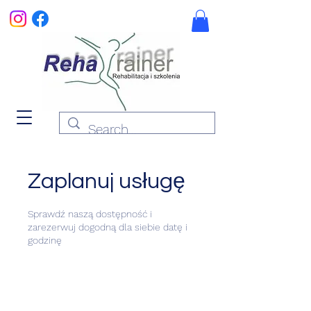
Zaplanuj usługę
Sprawdź naszą dostępność i
zarezerwuj dogodną dla siebie datę i
godzinę