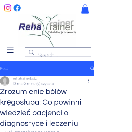
Post
rehatrainerlodz
13 mar
2 minut(y) czytania
Zrozumienie bólów
kręgosłupa: Co powinni
wiedzieć pacjenci o
diagnostyce i leczeniu