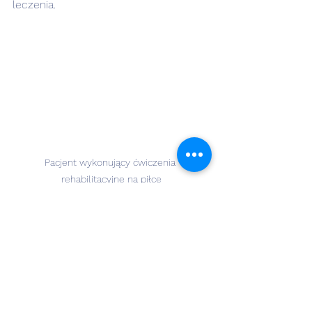
leczenia.
Pacjent wykonujący ćwiczenia 
rehabilitacyjne na piłce
Jak pacjent może 
wspierać leczenie
Pacjenci odgrywają kluczową rolę w 
procesie leczenia. Oto kilka 